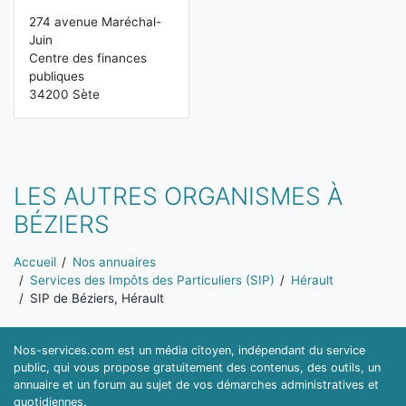
274 avenue Maréchal-
Juin
Centre des finances
publiques
34200 Sète
LES AUTRES ORGANISMES À
BÉZIERS
Vous êtes ici:
Accueil
Nos annuaires
Services des Impôts des Particuliers (SIP)
Hérault
SIP de Béziers, Hérault
Nos-services.com est un média citoyen, indépendant du service
public, qui vous propose gratuitement des contenus, des outils, un
annuaire et un forum au sujet de vos démarches administratives et
quotidiennes.