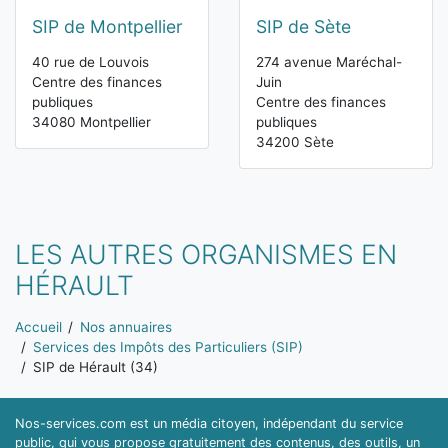
SIP de Montpellier
SIP de Sète
40 rue de Louvois
274 avenue Maréchal-
Centre des finances
Juin
publiques
Centre des finances
34080 Montpellier
publiques
34200 Sète
LES AUTRES ORGANISMES EN
HÉRAULT
Vous êtes ici:
Accueil
Nos annuaires
Services des Impôts des Particuliers (SIP)
SIP de Hérault (34)
Nos-services.com est un média citoyen, indépendant du service
public, qui vous propose gratuitement des contenus, des outils, un