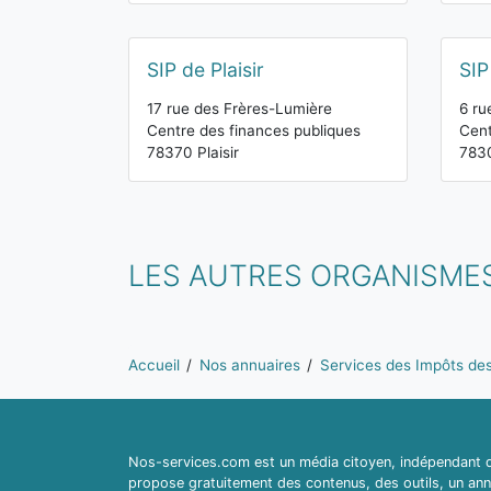
SIP de Plaisir
SIP
17 rue des Frères-Lumière
6 ru
Centre des finances publiques
Cent
78370 Plaisir
783
LES AUTRES ORGANISMES
Vous êtes ici:
Accueil
Nos annuaires
Services des Impôts des 
Nos-services.com est un média citoyen, indépendant du
propose gratuitement des contenus, des outils, un ann