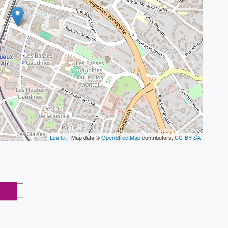
Leaflet
| Map data ©
OpenStreetMap
contributors,
CC-BY-SA