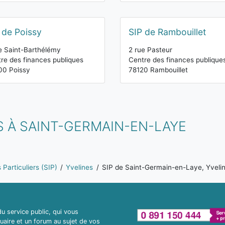
 de Poissy
SIP de Rambouillet
e Saint-Barthélémy
2 rue Pasteur
re des finances publiques
Centre des finances publique
00 Poissy
78120 Rambouillet
 À SAINT-GERMAIN-EN-LAYE
Particuliers (SIP)
Yvelines
SIP de Saint-Germain-en-Laye, Yveli
 service public, qui vous
uaire et un forum au sujet de vos