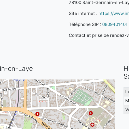
78100 Saint-Germain-en-La
Site internet :
https://www.im
Téléphone SIP :
0809401401
Contact et prise de rendez-vo
ain-en-Laye
H
S
L
M
V