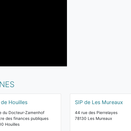
INES
 de Houilles
SIP de Les Mureaux
e du Docteur-Zamenhof
44 rue des Pierrelayes
re des finances publiques
78130 Les Mureaux
0 Houilles