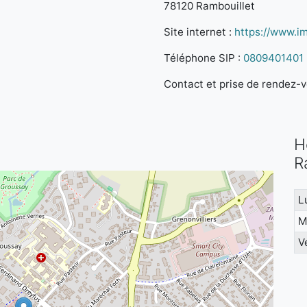
78120 Rambouillet
Site internet :
https://www.im
Téléphone SIP :
0809401401
Contact et prise de rendez-vo
H
R
L
M
V