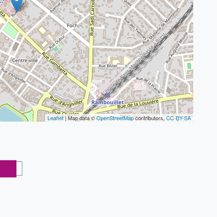
Leaflet
| Map data ©
OpenStreetMap
contributors,
CC-BY-SA