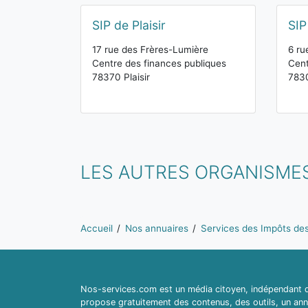
SIP de Plaisir
SIP
17 rue des Frères-Lumière
6 ru
Centre des finances publiques
Cent
78370 Plaisir
783
LES AUTRES ORGANISME
Vous êtes ici:
Accueil
Nos annuaires
Services des Impôts des 
Nos-services.com est un média citoyen, indépendant du
propose gratuitement des contenus, des outils, un ann