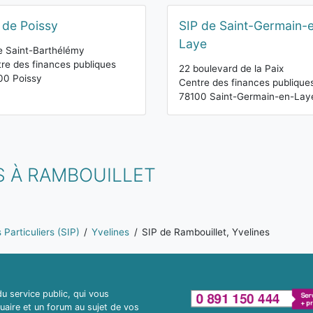
 de Poissy
SIP de Saint-Germain-
Laye
e Saint-Barthélémy
re des finances publiques
22 boulevard de la Paix
00 Poissy
Centre des finances publique
78100 Saint-Germain-en-Lay
S À RAMBOUILLET
Particuliers (SIP)
Yvelines
SIP de Rambouillet, Yvelines
 service public, qui vous
uaire et un forum au sujet de vos