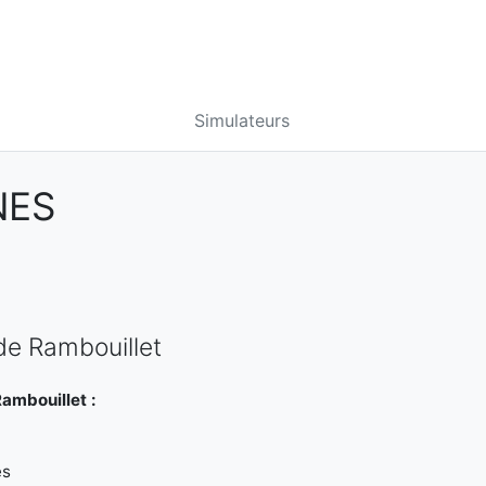
Simulateurs
NES
de Rambouillet
ambouillet :
es