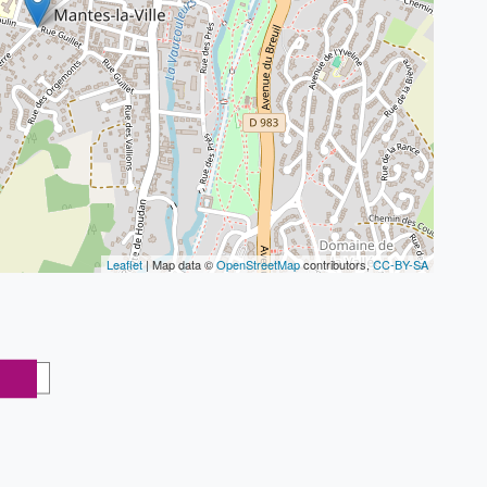
Leaflet
| Map data ©
OpenStreetMap
contributors,
CC-BY-SA