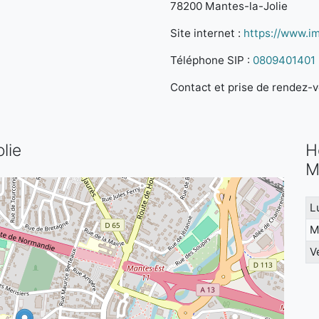
78200 Mantes-la-Jolie
Site internet :
https://www.im
Téléphone SIP :
0809401401
Contact et prise de rendez-vo
lie
H
M
L
M
V