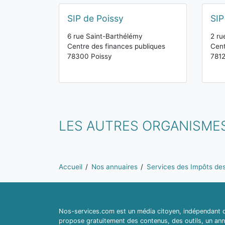
SIP de Poissy
SIP
6 rue Saint-Barthélémy
2 ru
Centre des finances publiques
Cent
78300 Poissy
7812
LES AUTRES ORGANISMES
Vous êtes ici:
Accueil
Nos annuaires
Services des Impôts des 
Nos-services.com est un média citoyen, indépendant du
propose gratuitement des contenus, des outils, un ann