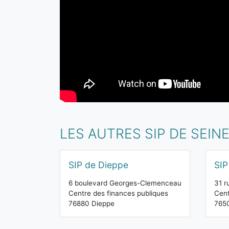
LES AUTRES SIP DE SEIN
SIP de Dieppe
SIP
6 boulevard Georges-Clemenceau
31 r
Centre des finances publiques
Cent
76880 Dieppe
7650