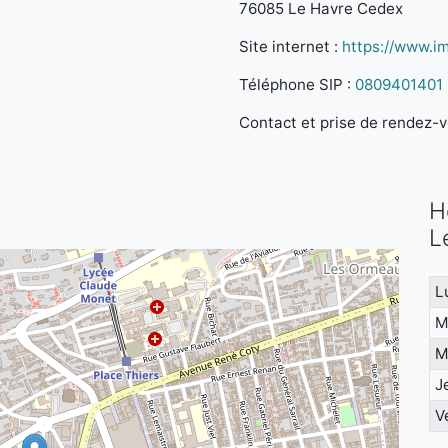
76085 Le Havre Cedex
Site internet :
https://www.im
Téléphone SIP :
0809401401
Contact et prise de rendez-vo
H
L
L
M
M
J
V