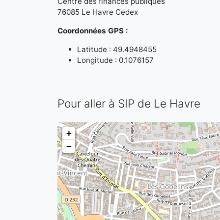
Centre des finances publiques
76085 Le Havre Cedex
Coordonnées GPS :
Latitude : 49.4948455
Longitude : 0.1076157
Pour aller à SIP de Le Havre
+
−