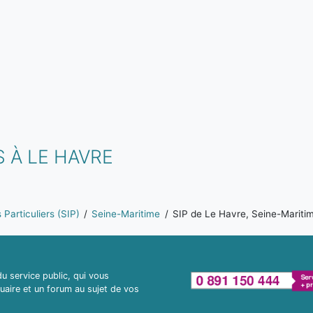
 À LE HAVRE
Particuliers (SIP)
Seine-Maritime
SIP de Le Havre, Seine-Mariti
 service public, qui vous
uaire et un forum au sujet de vos