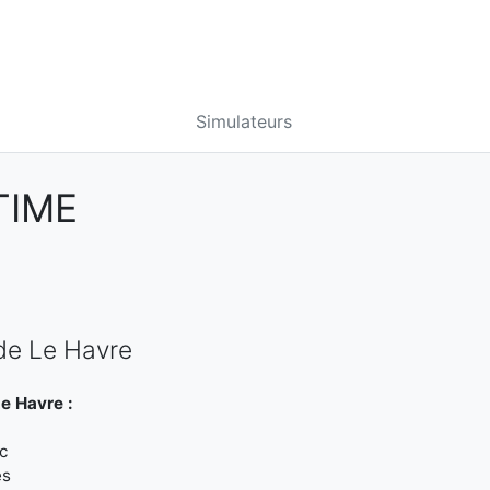
Simulateurs
TIME
de Le Havre
e Havre :
c
es