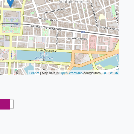
Leaflet
| Map data ©
OpenStreetMap
contributors,
CC-BY-SA