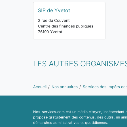
SIP de Yvetot
2 rue du Couvent
Centre des finances publiques
76190 Yvetot
LES AUTRES ORGANISMES
Vous êtes ici:
Accueil
Nos annuaires
Services des Impôts des 
Nos-services.com est un média citoyen, indépendant du
propose gratuitement des contenus, des outils, un ann
démarches administratives et quotidiennes.