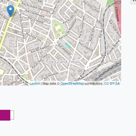
Leaflet
| Map data ©
OpenStreetMap
contributors,
CC-BY-SA