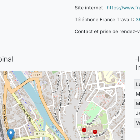
Site internet :
https://www.fra
Téléphone France Travail :
3
Contact et prise de rendez-vo
pinal
H
T
L
M
M
J
V