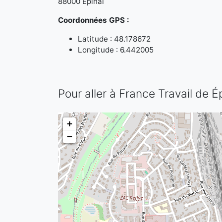
88000 Épinal
Coordonnées GPS :
Latitude : 48.178672
Longitude : 6.442005
Pour aller à France Travail de É
+
−