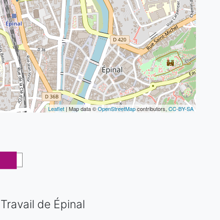
Leaflet
| Map data ©
OpenStreetMap
contributors,
CC-BY-SA
Travail de Épinal