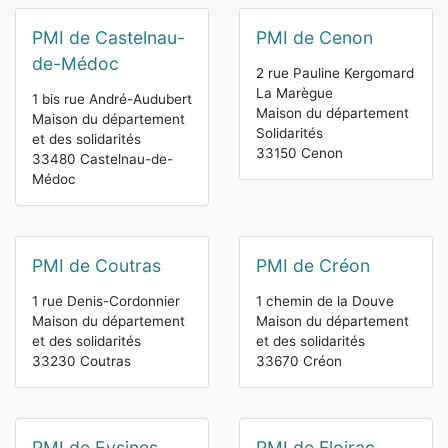
PMI de Castelnau-
PMI de Cenon
de-Médoc
2 rue Pauline Kergomard
La Marègue
1 bis rue André-Audubert
Maison du département
Maison du département
Solidarités
et des solidarités
33150 Cenon
33480 Castelnau-de-
Médoc
PMI de Coutras
PMI de Créon
1 rue Denis-Cordonnier
1 chemin de la Douve
Maison du département
Maison du département
et des solidarités
et des solidarités
33230 Coutras
33670 Créon
PMI de Eysines
PMI de Floirac