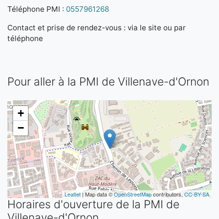
Téléphone PMI :
0557961268
Contact et prise de rendez-vous : via le site ou par
téléphone
Pour aller à la PMI de Villenave-d'Ornon
+
−
Leaflet
| Map data ©
OpenStreetMap
contributors,
CC-BY-SA
Horaires d'ouverture de la PMI de
Villenave-d'Ornon