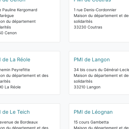
e Pauline Kergomard
1 rue Denis-Cordonnier
Marègue
Maison du département et de
son du département
solidarités
darités
33230 Coutras
50 Cenon
 de La Réole
PMI de Langon
hemin Peyrefitte
34 bis cours du Général-Lecl
on du département et des
Maison du département et de
darités
solidarités
0 La Réole
33210 Langon
 de Le Teich
PMI de Léognan
 avenue de Bordeaux
15 cours Gambetta
on du département et des
Maison du département et de