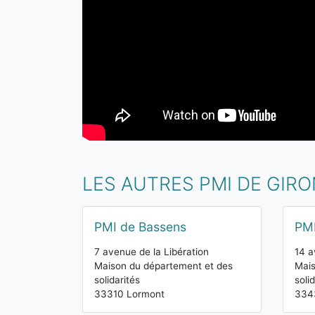
LES AUTRES PMI DE GIR
PMI de Bassens
PMI
7 avenue de la Libération
14 a
Maison du département et des
Mais
solidarités
soli
33310 Lormont
334