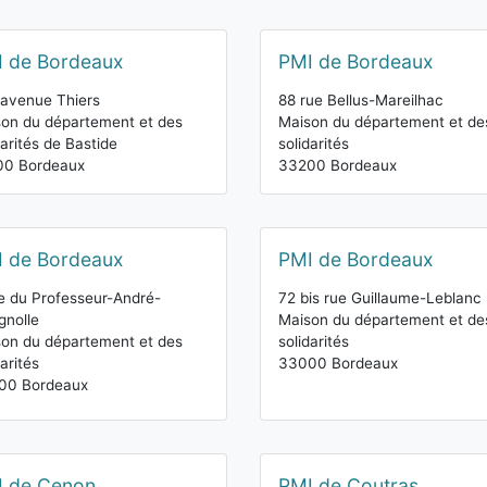
 de Bordeaux
PMI de Bordeaux
avenue Thiers
88 rue Bellus-Mareilhac
on du département et des
Maison du département et de
darités de Bastide
solidarités
00 Bordeaux
33200 Bordeaux
 de Bordeaux
PMI de Bordeaux
e du Professeur-André-
72 bis rue Guillaume-Leblanc
gnolle
Maison du département et de
on du département et des
solidarités
darités
33000 Bordeaux
00 Bordeaux
I de Cenon
PMI de Coutras