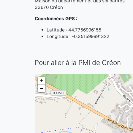
Maison du département et des solidarités
33670 Créon
Coordonnées GPS :
Latitude : 44.7756996155
Longitude : -0.351599991322
Pour aller à la PMI de Créon
+
−