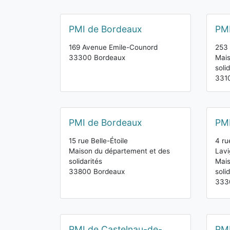
PMI de Bordeaux
PMI
169 Avenue Emile-Counord
253 
33300 Bordeaux
Mais
soli
331
PMI de Bordeaux
PMI
15 rue Belle-Étoile
4 ru
Maison du département et des
Lavi
solidarités
Mais
33800 Bordeaux
soli
333
PMI de Castelnau-de-
PM