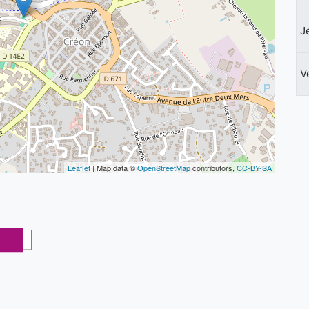
J
V
Leaflet
| Map data ©
OpenStreetMap
contributors,
CC-BY-SA