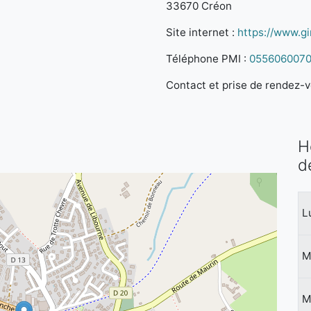
33670 Créon
Site internet :
https://www.gi
Téléphone PMI :
055606007
Contact et prise de rendez-vo
H
d
L
M
M