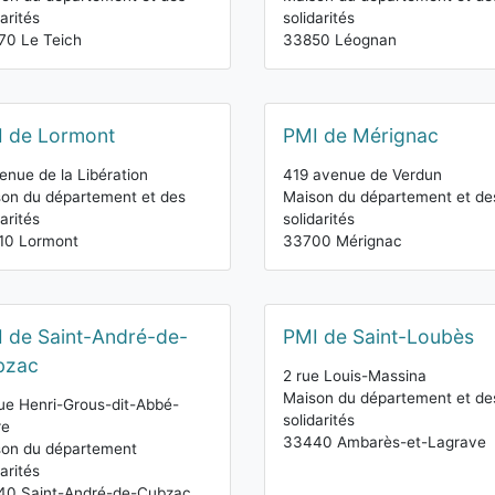
darités
solidarités
70 Le Teich
33850 Léognan
 de Lormont
PMI de Mérignac
enue de la Libération
419 avenue de Verdun
on du département et des
Maison du département et de
darités
solidarités
10 Lormont
33700 Mérignac
 de Saint-André-de-
PMI de Saint-Loubès
bzac
2 rue Louis-Massina
Maison du département et de
ue Henri-Grous-dit-Abbé-
solidarités
re
33440 Ambarès-et-Lagrave
son du département
darités
40 Saint-André-de-Cubzac