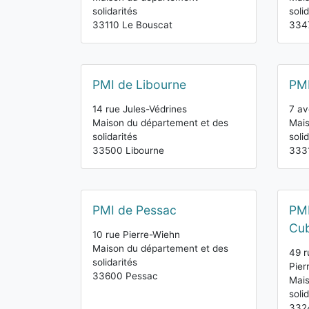
solidarités
soli
33110 Le Bouscat
334
PMI de Libourne
PMI
14 rue Jules-Védrines
7 av
Maison du département et des
Mais
solidarités
soli
33500 Libourne
333
PMI de Pessac
PMI
Cu
10 rue Pierre-Wiehn
Maison du département et des
49 r
solidarités
Pier
33600 Pessac
Mai
soli
332