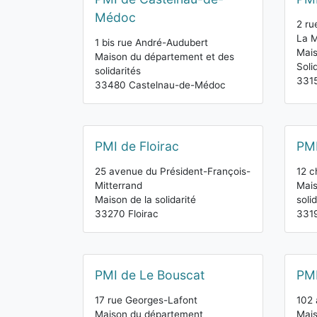
Médoc
2 ru
La 
1 bis rue André-Audubert
Mai
Maison du département et des
Soli
solidarités
331
33480 Castelnau-de-Médoc
PMI de Floirac
PMI
25 avenue du Président-François-
12 c
Mitterrand
Mais
Maison de la solidarité
soli
33270 Floirac
3319
PMI de Le Bouscat
PMI
17 rue Georges-Lafont
102
Maison du département
Mais