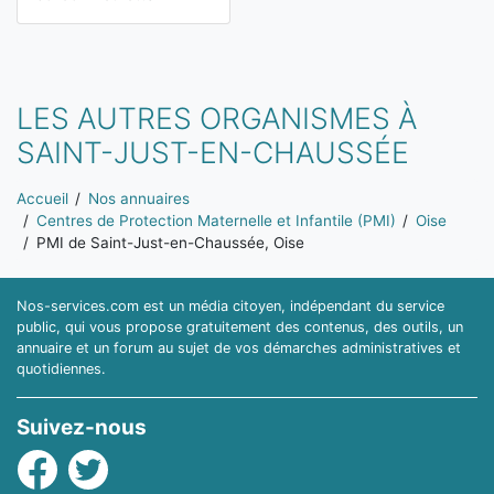
LES AUTRES ORGANISMES À
SAINT-JUST-EN-CHAUSSÉE
Vous êtes ici:
Accueil
Nos annuaires
Centres de Protection Maternelle et Infantile (PMI)
Oise
PMI de Saint-Just-en-Chaussée, Oise
Nos-services.com est un média citoyen, indépendant du service
public, qui vous propose gratuitement des contenus, des outils, un
annuaire et un forum au sujet de vos démarches administratives et
quotidiennes.
Suivez-nous
Facebook
Twitter