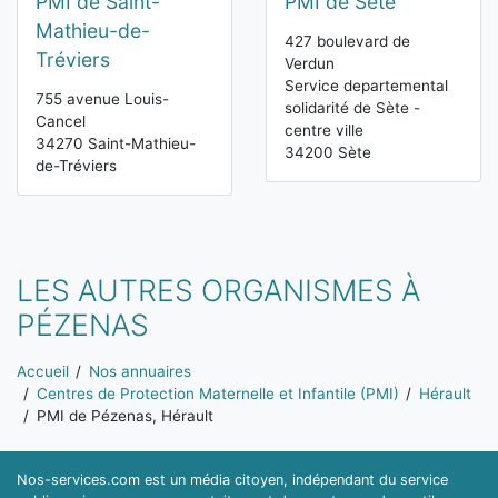
PMI de Saint-
PMI de Sète
Mathieu-de-
427 boulevard de
Tréviers
Verdun
Service departemental
755 avenue Louis-
solidarité de Sète -
Cancel
centre ville
34270 Saint-Mathieu-
34200 Sète
de-Tréviers
LES AUTRES ORGANISMES À
PÉZENAS
Vous êtes ici:
Accueil
Nos annuaires
Centres de Protection Maternelle et Infantile (PMI)
Hérault
PMI de Pézenas, Hérault
Nos-services.com est un média citoyen, indépendant du service