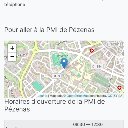
téléphone
Pour aller à la PMI de Pézenas
+
−
Leaflet
| Map data ©
OpenStreetMap
contributors,
CC-BY-SA
Horaires d'ouverture de la PMI de
Pézenas
08:30 — 12:30