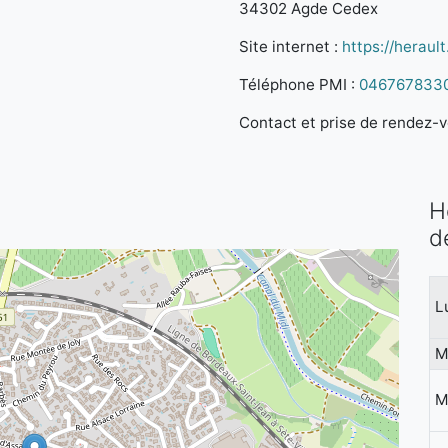
34302 Agde Cedex
Site internet :
https://herault.
Téléphone PMI :
046767833
Contact et prise de rendez-vo
H
d
L
M
M