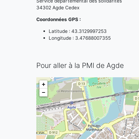
Service départemental des solidarités
34302 Agde Cedex
Coordonnées GPS :
Latitude : 43.3129997253
Longitude : 3.47688007355
Pour aller à la PMI de Agde
+
−