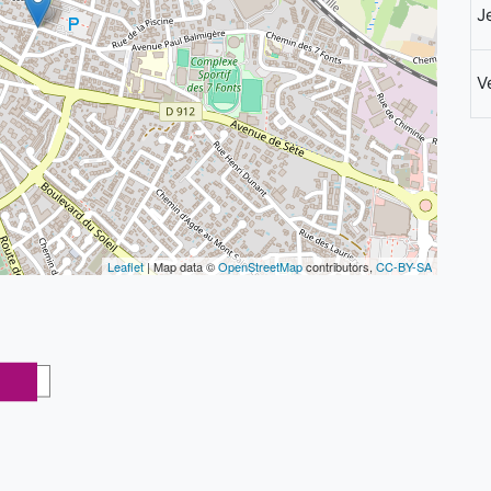
J
V
Leaflet
| Map data ©
OpenStreetMap
contributors,
CC-BY-SA