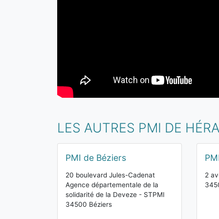
LES AUTRES PMI DE HÉR
PMI de Béziers
PMI
20 boulevard Jules-Cadenat
2 av
Agence départementale de la
345
solidarité de la Deveze - STPMI
34500 Béziers