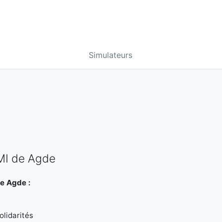
Simulateurs
PMI de Agde
de Agde :
lidarités