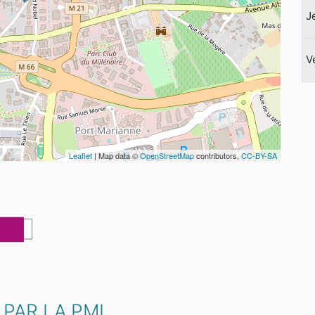
J
V
Leaflet
| Map data ©
OpenStreetMap
contributors,
CC-BY-SA
PAR LA PMI