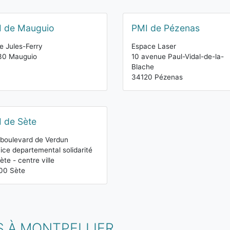
 de Mauguio
PMI de Pézenas
e Jules-Ferry
Espace Laser
30 Mauguio
10 avenue Paul-Vidal-de-la-
Blache
34120 Pézenas
 de Sète
boulevard de Verdun
ice departemental solidarité
ète - centre ville
00 Sète
S À MONTPELLIER