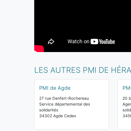
LES AUTRES PMI DE HÉR
PMI de Agde
PMI
27 rue Denfert-Rochereau
20 b
Service départemental des
Agen
solidarités
soli
34302 Agde Cedex
345