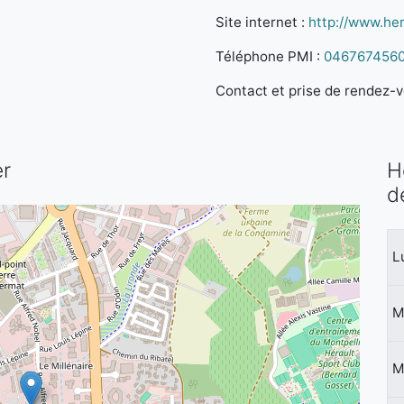
Site internet :
http://www.her
Téléphone PMI :
046767456
Contact et prise de rendez-vo
er
H
d
L
M
M