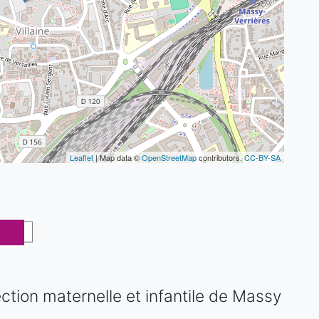
Leaflet
| Map data ©
OpenStreetMap
contributors,
CC-BY-SA
ction maternelle et infantile de Massy