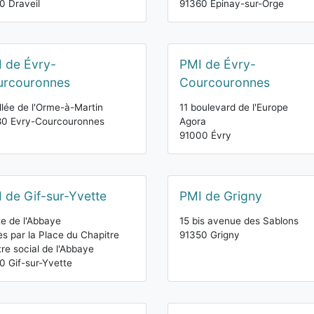
0 Draveil
91360 Épinay-sur-Orge
 de Évry-
PMI de Évry-
urcouronnes
Courcouronnes
llée de l'Orme-à-Martin
11 boulevard de l'Europe
80 Evry-Courcouronnes
Agora
91000 Évry
 de Gif-sur-Yvette
PMI de Grigny
e de l'Abbaye
15 bis avenue des Sablons
s par la Place du Chapitre
91350 Grigny
re social de l'Abbaye
0 Gif-sur-Yvette