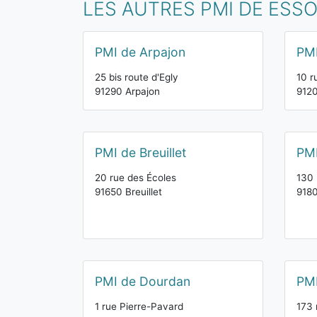
LES AUTRES PMI DE ESS
PMI de Arpajon
PMI
25 bis route d'Egly
10 r
91290 Arpajon
912
PMI de Breuillet
PMI
20 rue des Écoles
130 
91650 Breuillet
918
PMI de Dourdan
PMI
1 rue Pierre-Pavard
173 