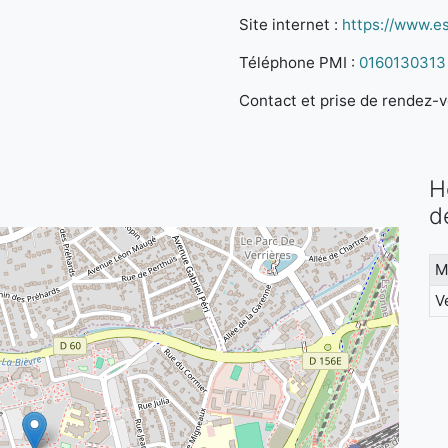
Site internet :
https://www.es
Téléphone PMI :
0160130313
Contact et prise de rendez-vo
H
d
M
V