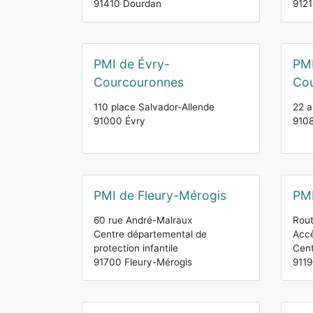
91410 Dourdan
9121
PMI de Évry-
PMI
Courcouronnes
Co
110 place Salvador-Allende
22 a
91000 Évry
910
PMI de Fleury-Mérogis
PMI
60 rue André-Malraux
Rout
Centre départemental de
Accè
protection infantile
Cent
91700 Fleury-Mérogis
9119