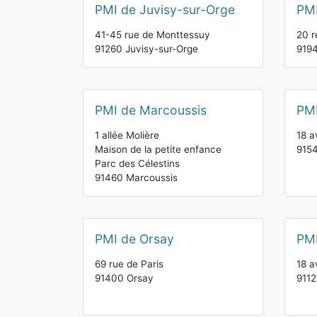
PMI de Juvisy-sur-Orge
PMI
41-45 rue de Monttessuy
20 r
91260 Juvisy-sur-Orge
9194
PMI de Marcoussis
PM
1 allée Molière
18 a
Maison de la petite enfance
915
Parc des Célestins
91460 Marcoussis
PMI de Orsay
PMI
69 rue de Paris
18 a
91400 Orsay
9112