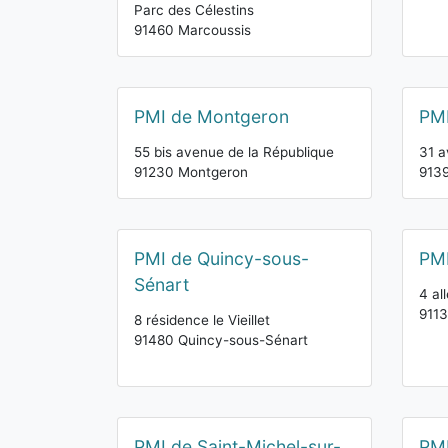
Parc des Célestins
91460 Marcoussis
PMI de Montgeron
PMI
55 bis avenue de la République
31 a
91230 Montgeron
913
PMI de Quincy-sous-
PMI
Sénart
4 al
9113
8 résidence le Vieillet
91480 Quincy-sous-Sénart
PMI de Saint-Michel-sur-
PMI