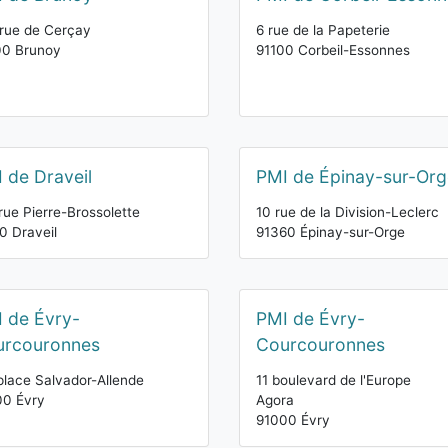
rue de Cerçay
6 rue de la Papeterie
00 Brunoy
91100 Corbeil-Essonnes
 de Draveil
PMI de Épinay-sur-Org
rue Pierre-Brossolette
10 rue de la Division-Leclerc
0 Draveil
91360 Épinay-sur-Orge
 de Évry-
PMI de Évry-
urcouronnes
Courcouronnes
place Salvador-Allende
11 boulevard de l'Europe
00 Évry
Agora
91000 Évry