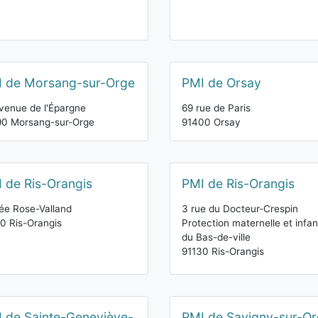
 de Morsang-sur-Orge
PMI de Orsay
venue de l'Épargne
69 rue de Paris
90 Morsang-sur-Orge
91400 Orsay
 de Ris-Orangis
PMI de Ris-Orangis
lée Rose-Valland
3 rue du Docteur-Crespin
0 Ris-Orangis
Protection maternelle et infan
du Bas-de-ville
91130 Ris-Orangis
 de Sainte-Geneviève-
PMI de Savigny-sur-O