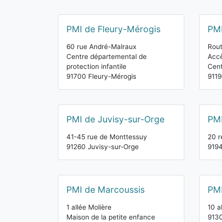
PMI de Fleury-Mérogis
PMI
60 rue André-Malraux
Rout
Centre départemental de
Accè
protection infantile
Cent
91700 Fleury-Mérogis
9119
PMI de Juvisy-sur-Orge
PMI
41-45 rue de Monttessuy
20 r
91260 Juvisy-sur-Orge
9194
PMI de Marcoussis
PM
1 allée Molière
10 a
Maison de la petite enfance
913