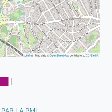
Leaflet
| Map data ©
OpenStreetMap
contributors,
CC-BY-SA
PAR LA PMI