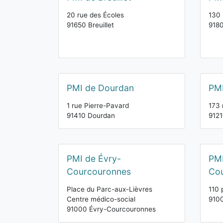
20 rue des Écoles
130 
91650 Breuillet
918
PMI de Dourdan
PMI
1 rue Pierre-Pavard
173 
91410 Dourdan
9121
PMI de Évry-
PMI
Courcouronnes
Co
Place du Parc-aux-Lièvres
110 
Centre médico-social
910
91000 Évry-Courcouronnes