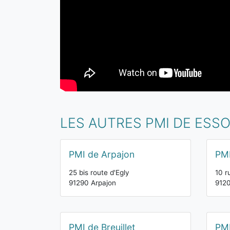
LES AUTRES PMI DE ESS
PMI de Arpajon
PMI
25 bis route d'Egly
10 r
91290 Arpajon
912
PMI de Breuillet
PMI