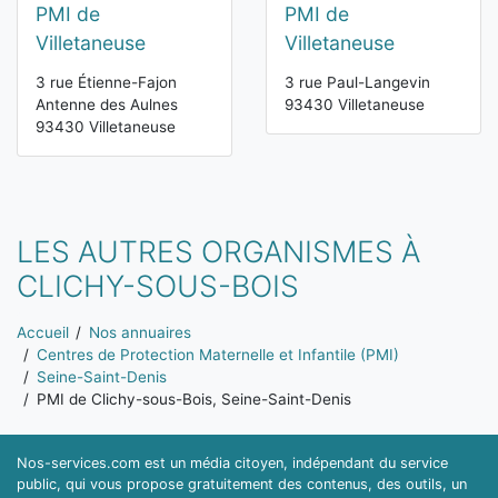
PMI de
PMI de
Villetaneuse
Villetaneuse
3 rue Étienne-Fajon
3 rue Paul-Langevin
Antenne des Aulnes
93430 Villetaneuse
93430 Villetaneuse
LES AUTRES ORGANISMES À
CLICHY-SOUS-BOIS
Vous êtes ici:
Accueil
Nos annuaires
Centres de Protection Maternelle et Infantile (PMI)
Seine-Saint-Denis
PMI de Clichy-sous-Bois, Seine-Saint-Denis
Nos-services.com est un média citoyen, indépendant du service
public, qui vous propose gratuitement des contenus, des outils, un