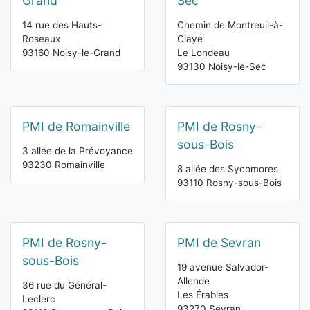
Grand
Sec
14 rue des Hauts-
Chemin de Montreuil-à-
Roseaux
Claye
93160 Noisy-le-Grand
Le Londeau
93130 Noisy-le-Sec
PMI de Romainville
PMI de Rosny-
sous-Bois
3 allée de la Prévoyance
93230 Romainville
8 allée des Sycomores
93110 Rosny-sous-Bois
PMI de Rosny-
PMI de Sevran
sous-Bois
19 avenue Salvador-
Allende
36 rue du Général-
Les Érables
Leclerc
93270 Sevran