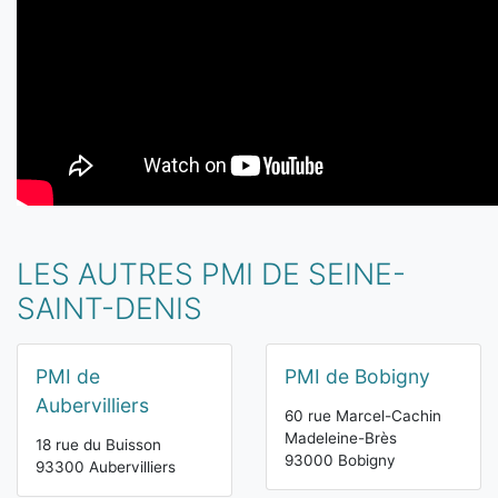
LES AUTRES PMI DE SEINE-
SAINT-DENIS
PMI de
PMI de Bobigny
Aubervilliers
60 rue Marcel-Cachin
Madeleine-Brès
18 rue du Buisson
93000 Bobigny
93300 Aubervilliers