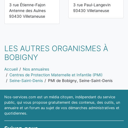
3 rue Étienne-Fajon
3 rue Paul-Langevin
Antenne des Aulnes
93430 Villetaneuse
93430 Villetaneuse
LES AUTRES ORGANISMES À
BOBIGNY
Vous êtes ici:
Accueil
Nos annuaires
Centres de Protection Maternelle et Infantile (PMI)
Seine-Saint-Denis
PMI de Bobigny, Seine-Saint-Denis
Nos-services.com est un média citoyen, indépendant du service
public, qui vous propose gratuitement des contenus, des outils, un
annuaire et un forum au sujet de vos démarches administratives et
quotidiennes.