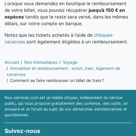
Lorsque vous demandez en boutique le remboursement
de votre billet, vous pouvez récupérer
jusqu’à 150 € en
espèces
tandis que le reste sera versé, dans les mêmes
délais, sur votre compte en banque.
Notez que les tickets achetés à l’aide de
chèques-
vacances
sont également éligibles à un remboursement.
Vous êtes ici:
Accueil
Nos thématiques
Voyage
Annulation et remboursement : avion, train, logement de
vacances
Comment se faire rembourser un billet de train ?
Nos-services.com est un média citoyen, indépendant du service
public, qui vous propose gratuitement des contenus, des outils, un
annuaire et un forum au sujet de vos démarches administratives et
quotidiennes.
Suivez-nous