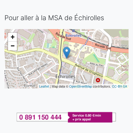
Pour aller à la MSA de Échirolles
+
−
Leaflet
| Map data ©
OpenStreetMap
contributors,
CC-BY-SA