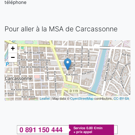
téléphone
Pour aller à la MSA de Carcassonne
+
−
Leaflet
| Map data ©
OpenStreetMap
contributors,
CC-BY-SA