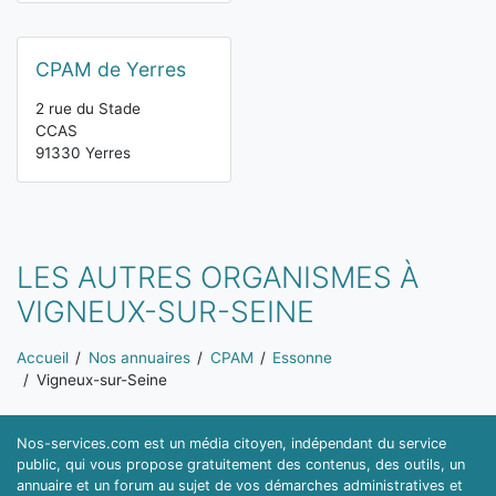
CPAM de Yerres
2 rue du Stade
CCAS
91330 Yerres
LES AUTRES ORGANISMES À
VIGNEUX-SUR-SEINE
Vous êtes ici:
Accueil
Nos annuaires
CPAM
Essonne
Vigneux-sur-Seine
Nos-services.com est un média citoyen, indépendant du service
public, qui vous propose gratuitement des contenus, des outils, un
annuaire et un forum au sujet de vos démarches administratives et