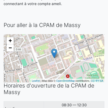
connectant à votre compte ameli.
Pour aller à la CPAM de Massy
+
−
Leaflet
| Map data ©
OpenStreetMap
contributors,
CC-BY-SA
Horaires d'ouverture de la CPAM de
Massy
08:30 — 12:30