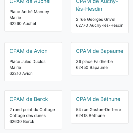
CPAM de Auchel
CPAM de Auchy-
lès-Hesdin
Place André Mancey
Mairie
2 rue Georges Grivel
62260 Auchel
62770 Auchy-lès-Hesdin
CPAM de Avion
CPAM de Bapaume
Place Jules Duclos
36 place Faidherbe
Mairie
62450 Bapaume
62210 Avion
CPAM de Berck
CPAM de Béthune
2 rond point du Cottage
54 rue Gaston-Defferre
Cottage des dunes
62418 Béthune
62600 Berck