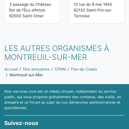
3 passage du Château
12 rue du 8 mai 1945
Îlot de l'Écu d'Artois
62130 Saint-Pol-sur-
62500 Saint-Omer
Ternoise
LES AUTRES ORGANISMES À
MONTREUIL-SUR-MER
Vous êtes ici:
Accueil
Nos annuaires
CPAM
Pas-de-Calais
Montreuil-sur-Mer
Nos-services.com est un média citoyen, indépendant du service
public, qui vous propose gratuitement des contenus, des outils, un
annuaire et un forum au sujet de vos démarches administratives et
quotidiennes.
Suivez-nous