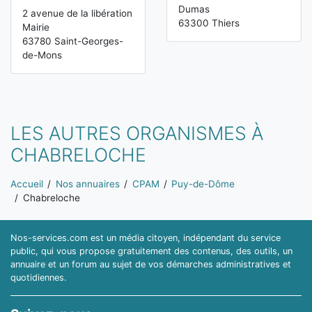
Dumas
2 avenue de la libération
63300 Thiers
Mairie
63780 Saint-Georges-
de-Mons
LES AUTRES ORGANISMES À
CHABRELOCHE
Vous êtes ici:
Accueil
Nos annuaires
CPAM
Puy-de-Dôme
Chabreloche
Nos-services.com est un média citoyen, indépendant du service
public, qui vous propose gratuitement des contenus, des outils, un
annuaire et un forum au sujet de vos démarches administratives et
quotidiennes.