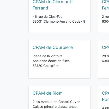
CPAM de Clermont-
CP
Ferrand
Fer
46 rue du Clos-Four
2 ru
63031 Clermont-Ferrand Cedex 9
630
CPAM de Courpière
CPA
Place de la victoire
28 r
Ancienne école de filles
6350
63120 Courpière
CPAM de Riom
CPA
Roc
2 bis Avenue de Chatel-Guyon
Caisse primaire d'assurance
4 pl