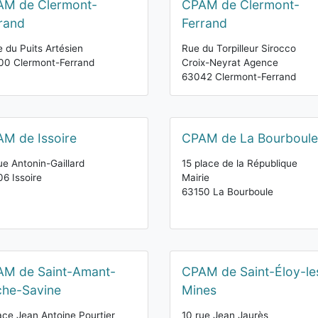
AM de Clermont-
CPAM de Clermont-
rand
Ferrand
e du Puits Artésien
Rue du Torpilleur Sirocco
00 Clermont-Ferrand
Croix-Neyrat Agence
63042 Clermont-Ferrand
M de Issoire
CPAM de La Bourboule
ue Antonin-Gaillard
15 place de la République
6 Issoire
Mairie
63150 La Bourboule
M de Saint-Amant-
CPAM de Saint-Éloy-le
he-Savine
Mines
ace Jean Antoine Pourtier
10 rue Jean Jaurès