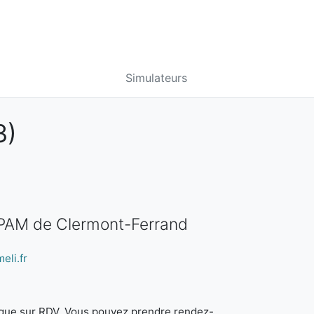
Simulateurs
3)
CPAM de Clermont-Ferrand
eli.fr
it que sur RDV. Vous pouvez prendre rendez-