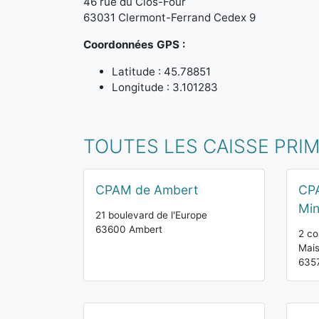
46 rue du Clos-Four
63031 Clermont-Ferrand Cedex 9
Coordonnées GPS :
Latitude : 45.78851
Longitude : 3.101283
TOUTES LES CAISSE PRI
CPAM de Ambert
CPA
Mi
21 boulevard de l'Europe
63600 Ambert
2 co
Mais
6357