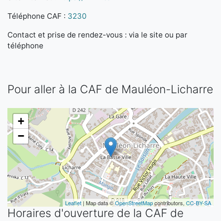
Téléphone CAF :
3230
Contact et prise de rendez-vous : via le site ou par
téléphone
Pour aller à la CAF de Mauléon-Licharre
+
−
Leaflet
| Map data ©
OpenStreetMap
contributors,
CC-BY-SA
Horaires d'ouverture de la CAF de