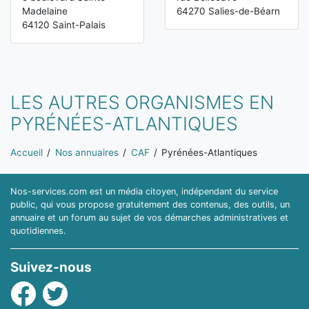
Madelaine
64270 Salies-de-Béarn
64120 Saint-Palais
LES AUTRES ORGANISMES EN
PYRÉNÉES-ATLANTIQUES
Vous êtes ici:
Accueil
Nos annuaires
CAF
Pyrénées-Atlantiques
Nos-services.com est un média citoyen, indépendant du service
public, qui vous propose gratuitement des contenus, des outils, un
annuaire et un forum au sujet de vos démarches administratives et
quotidiennes.
Suivez-nous
Facebook
Twitter