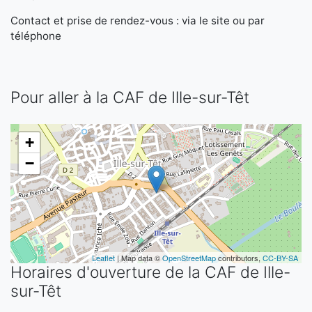
Contact et prise de rendez-vous : via le site ou par
téléphone
Pour aller à la CAF de Ille-sur-Têt
+
−
Leaflet
| Map data ©
OpenStreetMap
contributors,
CC-BY-SA
Horaires d'ouverture de la CAF de Ille-
sur-Têt