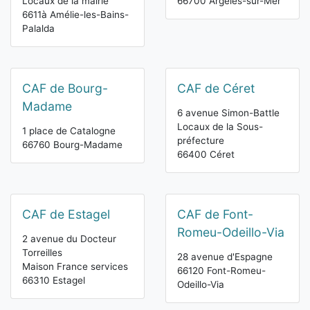
Locaux de la mairie
66700 Argelès-sur-Mer
6611à Amélie-les-Bains-
Palalda
CAF de Bourg-
CAF de Céret
Madame
6 avenue Simon-Battle
Locaux de la Sous-
1 place de Catalogne
préfecture
66760 Bourg-Madame
66400 Céret
CAF de Estagel
CAF de Font-
Romeu-Odeillo-Via
2 avenue du Docteur
Torreilles
28 avenue d'Espagne
Maison France services
66120 Font-Romeu-
66310 Estagel
Odeillo-Via