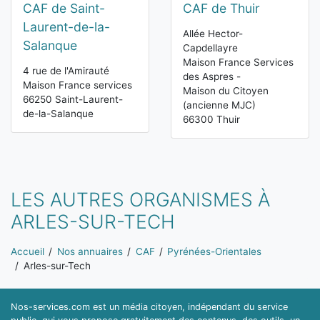
CAF de Saint-
CAF de Thuir
Laurent-de-la-
Allée Hector-
Salanque
Capdellayre
Maison France Services
4 rue de l'Amirauté
des Aspres -
Maison France services
Maison du Citoyen
66250 Saint-Laurent-
(ancienne MJC)
de-la-Salanque
66300 Thuir
LES AUTRES ORGANISMES À
ARLES-SUR-TECH
Vous êtes ici:
Accueil
Nos annuaires
CAF
Pyrénées-Orientales
Arles-sur-Tech
Nos-services.com est un média citoyen, indépendant du service