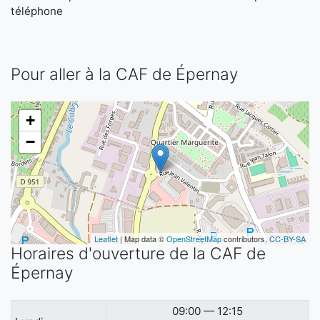
téléphone
Pour aller à la CAF de Épernay
+
−
Leaflet
| Map data ©
OpenStreetMap
contributors,
CC-BY-SA
Horaires d'ouverture de la CAF de
Épernay
09:00 — 12:15