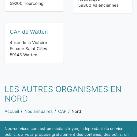
59200 Tourcoing
59300 Valenciennes
CAF de Watten
4 rue de la Victoire
Espace Saint Gilles
59143 Watten
LES AUTRES ORGANISMES EN
NORD
Vous êtes ici:
Accueil
Nos annuaires
CAF
Nord
Nos-services.com est un média citoyen, indépendant du service
public, qui vous propose gratuitement des contenus, des outils, un