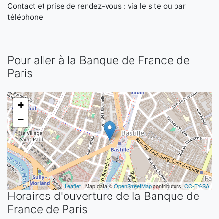
Contact et prise de rendez-vous : via le site ou par
téléphone
Pour aller à la Banque de France de
Paris
+
−
Leaflet
| Map data ©
OpenStreetMap
contributors,
CC-BY-SA
Horaires d'ouverture de la Banque de
France de Paris