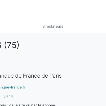
Simulateurs
 (75)
anque de France de Paris
anque-france.fr
 :
34 14
us : via le site ou par téléphone