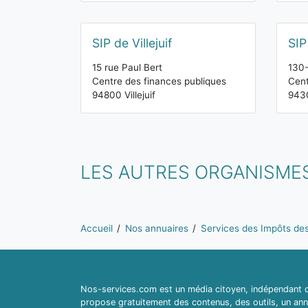
SIP de Villejuif
SIP
15 rue Paul Bert
130-
Centre des finances publiques
Cent
94800 Villejuif
943
LES AUTRES ORGANISMES
Vous êtes ici:
Accueil
Nos annuaires
Services des Impôts des 
Nos-services.com est un média citoyen, indépendant du
propose gratuitement des contenus, des outils, un ann