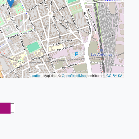
Leaflet
| Map data ©
OpenStreetMap
contributors,
CC-BY-SA