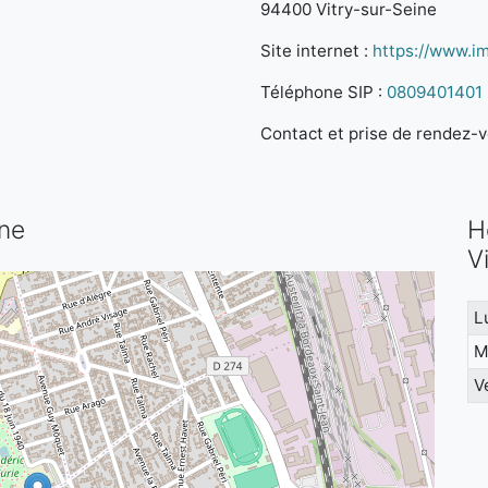
94400 Vitry-sur-Seine
Site internet :
https://www.im
Téléphone SIP :
0809401401
Contact et prise de rendez-vo
ine
H
V
L
M
V