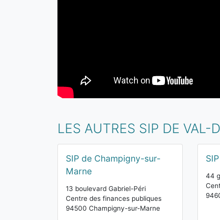
LES AUTRES SIP DE VAL
SIP de Champigny-sur-
SIP
Marne
44 g
Cent
13 boulevard Gabriel-Péri
9460
Centre des finances publiques
94500 Champigny-sur-Marne