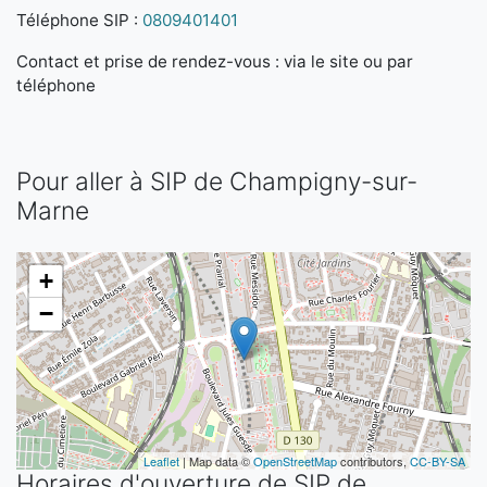
Téléphone SIP :
0809401401
Contact et prise de rendez-vous : via le site ou par
téléphone
Pour aller à SIP de Champigny-sur-
Marne
+
−
Leaflet
| Map data ©
OpenStreetMap
contributors,
CC-BY-SA
Horaires d'ouverture de SIP de