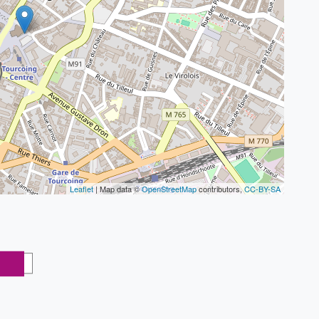
Leaflet
| Map data ©
OpenStreetMap
contributors,
CC-BY-SA