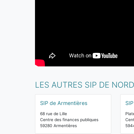
LES AUTRES SIP DE NOR
SIP de Armentières
SIP
68 rue de Lille
Plat
Centre des finances publiques
Cent
59280 Armentières
594