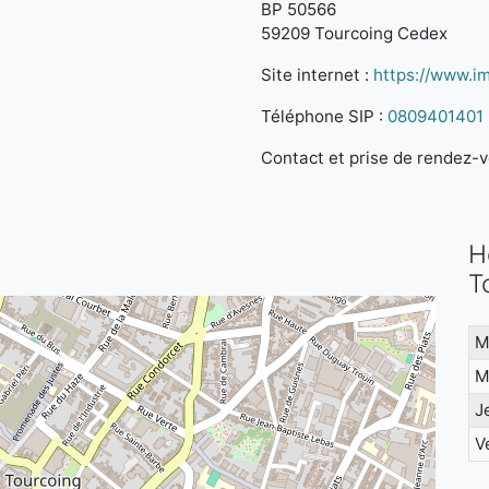
BP 50566
59209 Tourcoing Cedex
Site internet :
https://www.im
Téléphone SIP :
0809401401
Contact et prise de rendez-vo
H
T
M
M
J
V