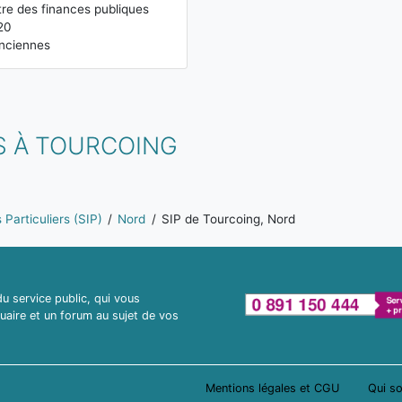
re des finances publiques
20
nciennes
S À TOURCOING
Particuliers (SIP)
Nord
SIP de Tourcoing, Nord
 service public, qui vous
uaire et un forum au sujet de vos
Mentions légales et CGU
Qui s