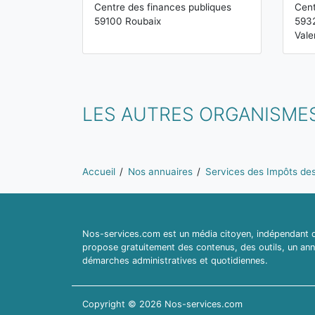
Centre des finances publiques
Cent
59100 Roubaix
593
Vale
LES AUTRES ORGANISME
Vous êtes ici:
Accueil
Nos annuaires
Services des Impôts des 
Nos-services.com est un média citoyen, indépendant du
propose gratuitement des contenus, des outils, un ann
démarches administratives et quotidiennes.
Copyright © 2026 Nos-services.com