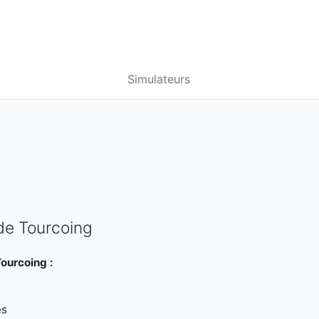
Simulateurs
D
de Tourcoing
ourcoing :
es