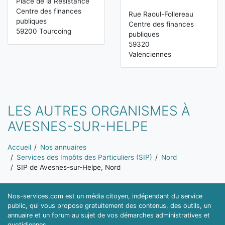
Place de la Résistance
Centre des finances
Rue Raoul-Follereau
publiques
Centre des finances
59200 Tourcoing
publiques
59320
Valenciennes
LES AUTRES ORGANISMES À
AVESNES-SUR-HELPE
Vous êtes ici:
Accueil
Nos annuaires
Services des Impôts des Particuliers (SIP)
Nord
SIP de Avesnes-sur-Helpe, Nord
Nos-services.com est un média citoyen, indépendant du service
public, qui vous propose gratuitement des contenus, des outils, un
annuaire et un forum au sujet de vos démarches administratives et
quotidiennes.