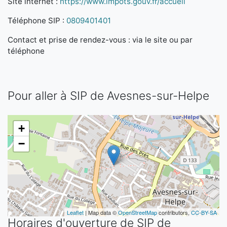
Site internet :
https://www.impots.gouv.fr/accueil
Téléphone SIP :
0809401401
Contact et prise de rendez-vous : via le site ou par
téléphone
Pour aller à SIP de Avesnes-sur-Helpe
+
−
Leaflet
| Map data ©
OpenStreetMap
contributors,
CC-BY-SA
Horaires d'ouverture de SIP de