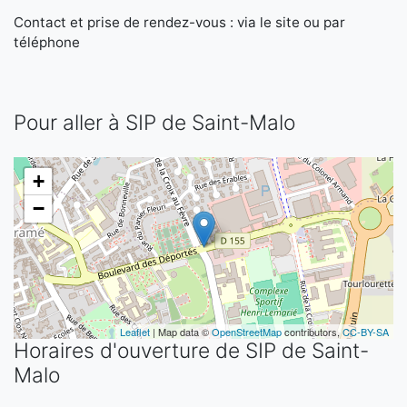
Contact et prise de rendez-vous : via le site ou par
téléphone
Pour aller à SIP de Saint-Malo
+
−
Leaflet
| Map data ©
OpenStreetMap
contributors,
CC-BY-SA
Horaires d'ouverture de SIP de Saint-
Malo