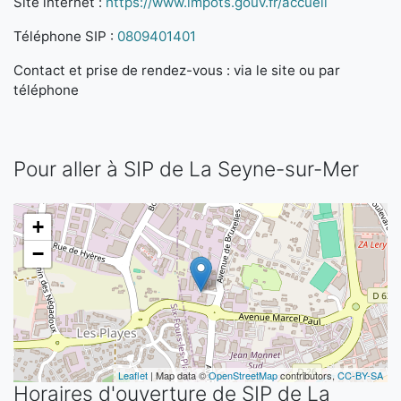
Site internet :
https://www.impots.gouv.fr/accueil
Téléphone SIP :
0809401401
Contact et prise de rendez-vous : via le site ou par
téléphone
Pour aller à SIP de La Seyne-sur-Mer
+
−
Leaflet
| Map data ©
OpenStreetMap
contributors,
CC-BY-SA
Horaires d'ouverture de SIP de La