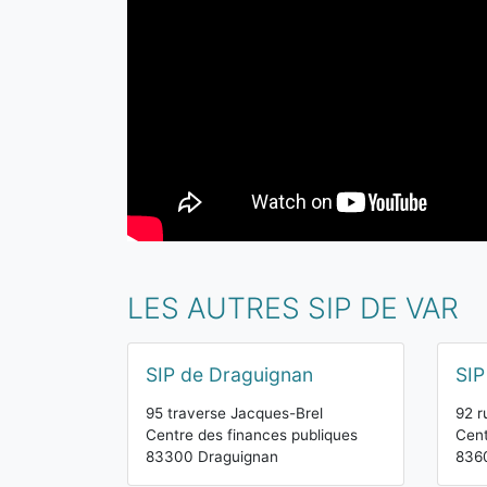
LES AUTRES SIP DE VAR
SIP de Draguignan
SIP
95 traverse Jacques-Brel
92 r
Centre des finances publiques
Cent
83300 Draguignan
8360