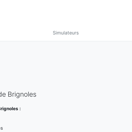
Simulateurs
de Brignoles
rignoles :
es