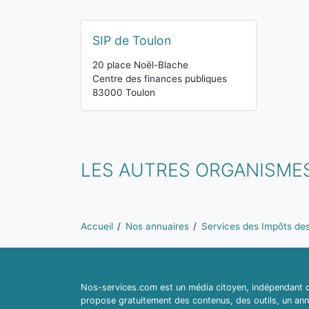
SIP de Toulon
20 place Noël-Blache
Centre des finances publiques
83000 Toulon
LES AUTRES ORGANISMES
Vous êtes ici:
Accueil
Nos annuaires
Services des Impôts des 
Nos-services.com est un média citoyen, indépendant du
propose gratuitement des contenus, des outils, un ann