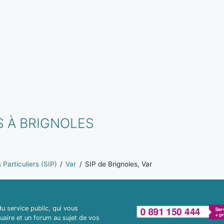
 À BRIGNOLES
Particuliers (SIP)
Var
SIP de Brignoles, Var
 service public, qui vous
uaire et un forum au sujet de vos