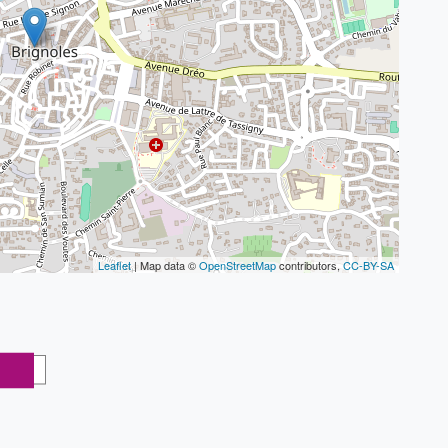
Leaflet
| Map data ©
OpenStreetMap
contributors,
CC-BY-SA