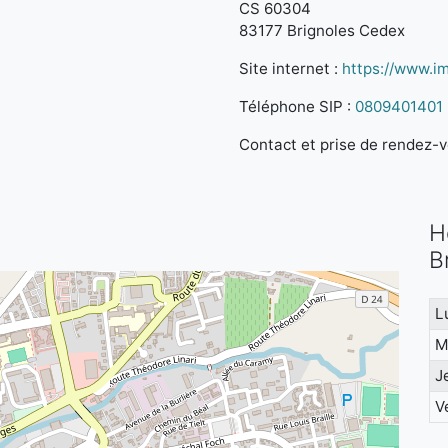
CS 60304
83177 Brignoles Cedex
Site internet :
https://www.im
Téléphone SIP :
0809401401
Contact et prise de rendez-vo
H
B
L
M
J
V