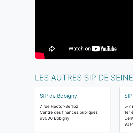
LES AUTRES SIP DE SEIN
SIP de Bobigny
SIP
7 rue Hector-Berlioz
5-7 
Centre des finances publiques
1er 
93000 Bobigny
Cent
931