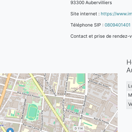
93300 Aubervilliers
Site internet :
https://www.im
Téléphone SIP :
0809401401
Contact et prise de rendez-vo
H
A
L
M
V