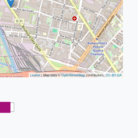
Leaflet
| Map data ©
OpenStreetMap
contributors,
CC-BY-SA