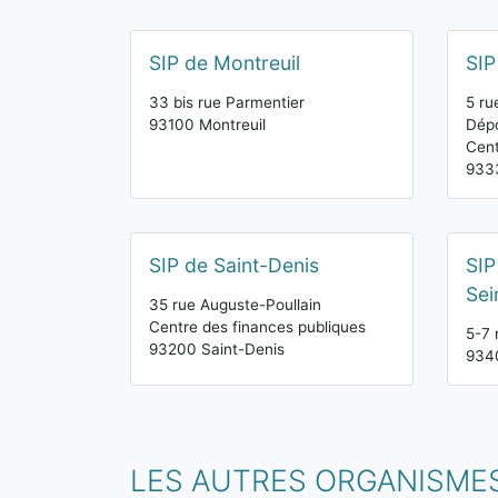
SIP de Montreuil
SIP
33 bis rue Parmentier
5 ru
93100 Montreuil
Dépo
Cent
9333
SIP de Saint-Denis
SIP
Sei
35 rue Auguste-Poullain
Centre des finances publiques
5-7 
93200 Saint-Denis
934
LES AUTRES ORGANISMES