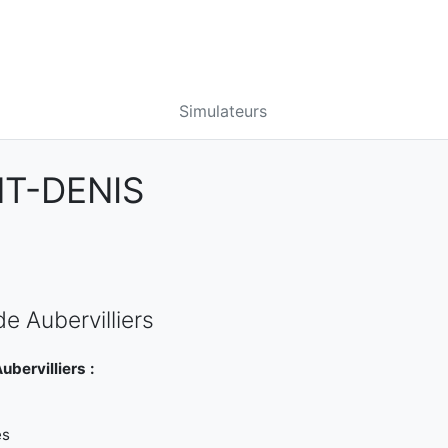
Simulateurs
NT-DENIS
e Aubervilliers
bervilliers :
es