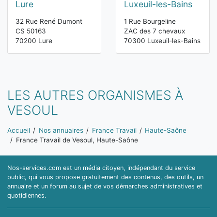
Lure
Luxeuil-les-Bains
32 Rue René Dumont
1 Rue Bourgeline
CS 50163
ZAC des 7 chevaux
70200 Lure
70300 Luxeuil-les-Bains
LES AUTRES ORGANISMES À
VESOUL
Vous êtes ici:
Accueil
Nos annuaires
France Travail
Haute-Saône
France Travail de Vesoul, Haute-Saône
Nos-services.com est un média citoyen, indépendant du service
public, qui vous propose gratuitement des contenus, des outils, un
annuaire et un forum au sujet de vos démarches administratives et
quotidiennes.