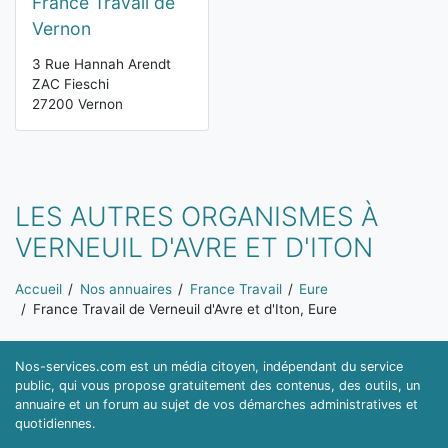
France Travail de
Vernon
3 Rue Hannah Arendt
ZAC Fieschi
27200 Vernon
LES AUTRES ORGANISMES À
VERNEUIL D'AVRE ET D'ITON
Vous êtes ici:
Accueil
Nos annuaires
France Travail
Eure
France Travail de Verneuil d'Avre et d'Iton, Eure
Nos-services.com est un média citoyen, indépendant du service
public, qui vous propose gratuitement des contenus, des outils, un
annuaire et un forum au sujet de vos démarches administratives et
quotidiennes.