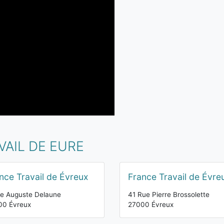
VAIL DE EURE
nce Travail de Évreux
France Travail de Évre
e Auguste Delaune
41 Rue Pierre Brossolette
00 Évreux
27000 Évreux