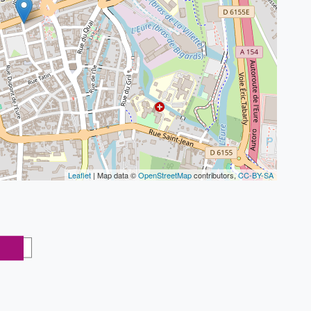
Leaflet
| Map data ©
OpenStreetMap
contributors,
CC-BY-SA