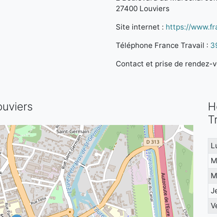
27400 Louviers
Site internet :
https://www.fra
Téléphone France Travail :
3
Contact et prise de rendez-vo
ouviers
H
T
L
M
M
J
V