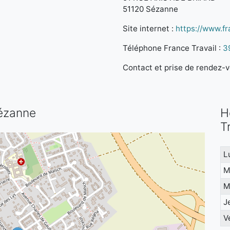
51120 Sézanne
Site internet :
https://www.fra
Téléphone France Travail :
3
Contact et prise de rendez-vo
Sézanne
H
T
L
M
M
J
V