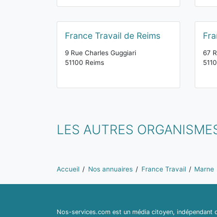
France Travail de Reims
Fra
9 Rue Charles Guggiari
67 R
51100 Reims
511
LES AUTRES ORGANISME
Vous êtes ici:
Accueil
Nos annuaires
France Travail
Marne
Nos-services.com est un média citoyen, indépendant du