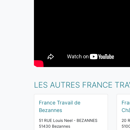
LES AUTRES FRANCE TRA
France Travail de
Fra
Bezannes
Ch
51 RUE Louis Neel - BEZANNES
20 R
51430 Bezannes
510