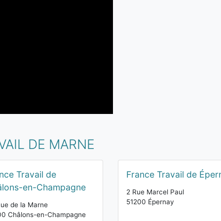
VAIL DE MARNE
nce Travail de
France Travail de Éper
âlons-en-Champagne
2 Rue Marcel Paul
51200 Épernay
ue de la Marne
00 Châlons-en-Champagne