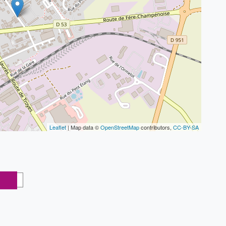
Leaflet
| Map data ©
OpenStreetMap
contributors,
CC-BY-SA