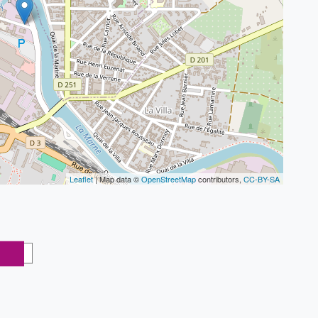
Leaflet
| Map data ©
OpenStreetMap
contributors,
CC-BY-SA