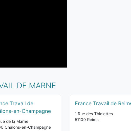
VAIL DE MARNE
nce Travail de
France Travail de Reim
âlons-en-Champagne
1 Rue des Thiolettes
51100 Reims
ue de la Marne
00 Châlons-en-Champagne