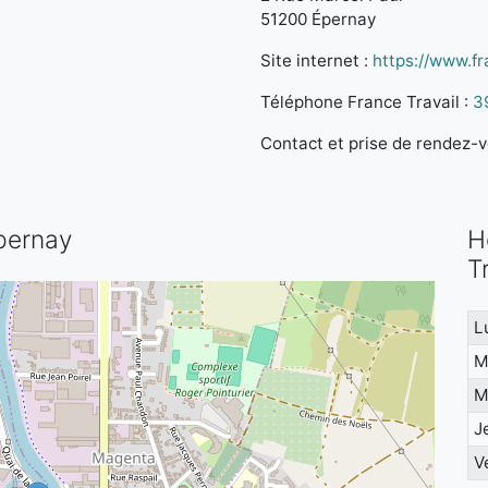
51200 Épernay
Site internet :
https://www.fra
Téléphone France Travail :
3
Contact et prise de rendez-vo
Épernay
H
T
L
M
M
J
V