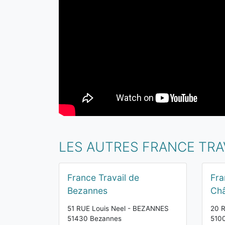
LES AUTRES FRANCE TRA
France Travail de
Fra
Bezannes
Ch
51 RUE Louis Neel - BEZANNES
20 R
51430 Bezannes
510