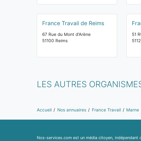
France Travail de Reims
Fra
67 Rue du Mont d'Arène
51 
51100 Reims
511
LES AUTRES ORGANISMES
Vous êtes ici:
Accueil
Nos annuaires
France Travail
Marne
Nos-services.com est un média citoyen, indépendant du