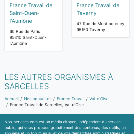
France Travail de
France Travail de
Saint-Ouen-
Taverny
l'Aumône
47 Rue de Montmorency
95150 Taverny
60 Rue de Paris
95310 Saint-Ouen-
l'Aumône
LES AUTRES ORGANISMES À
SARCELLES
Vous êtes ici:
Accueil
Nos annuaires
France Travail
Val-d'Oise
France Travail de Sarcelles, Val-d'Oise
Nos-services.com est un média citoyen, indépendant du service
public, qui vous propose gratuitement des contenus, des outils, un
annuaire et un forum au sujet de vos démarches administratives et