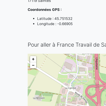
17119 Saintes
Coordonnées GPS :
Latitude : 45.751532
Longitude : -0.66905
Pour aller à France Travail de S
+
−