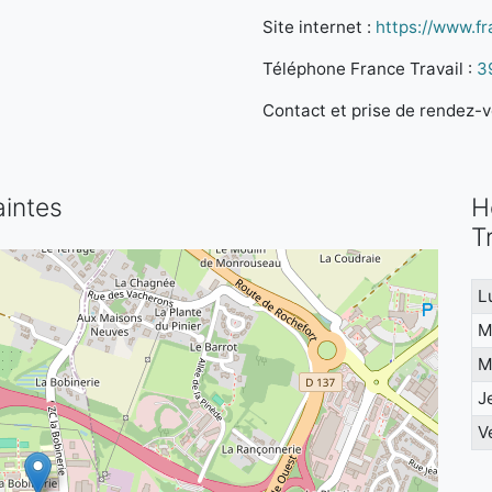
Site internet :
https://www.fra
Téléphone France Travail :
3
Contact et prise de rendez-vo
aintes
H
T
L
M
M
J
V