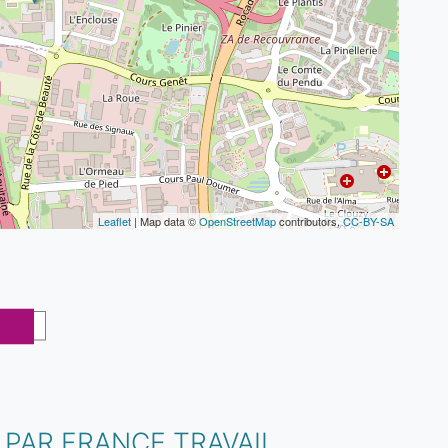
Leaflet
| Map data ©
OpenStreetMap
contributors,
CC-BY-SA
 PAR FRANCE TRAVAIL