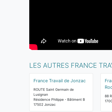
LES AUTRES FRANCE TRA
France Travail de Jonzac
Fra
Roc
ROUTE Saint Germain de
Lusignan
88 R
Résidence Philippe - Bâtiment B
1700
17502 Jonzac