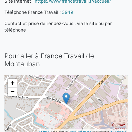
Site internet :
https://www.francetravail.fr/accueil/
Téléphone France Travail :
3949
Contact et prise de rendez-vous : via le site ou par
téléphone
Pour aller à France Travail de
Montauban
+
−
Leaflet
| Map data ©
OpenStreetMap
contributors,
CC-BY-SA